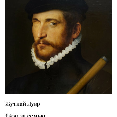
Жуткий Лувр
€
500 за семью